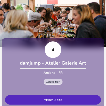
d
damjump - Atelier Galerie Art
Amiens - FR
Galerie d'art
Visiter le site