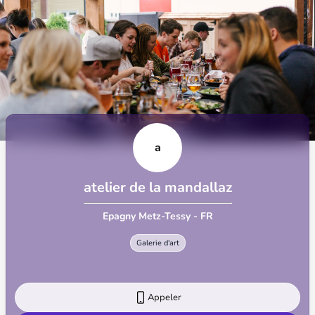
a
atelier de la mandallaz
Epagny Metz-Tessy - FR
Galerie d'art
Appeler