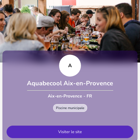
A
Aquabecool Aix-en-Provence
Aix-en-Provence - FR
Piscine municipale
Visiter le site