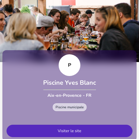
P
Piscine Yves Blanc
Aix-en-Provence - FR
Piscine municipale
Visiter le site