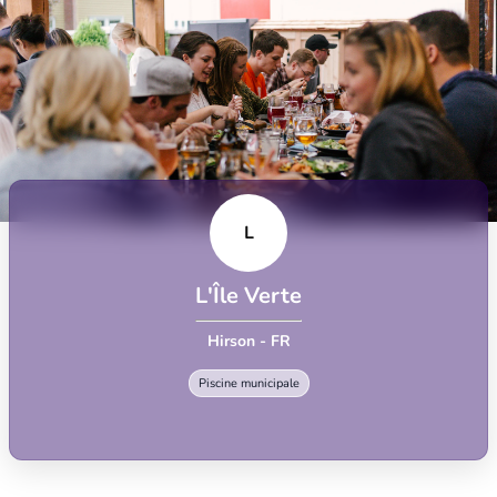
L
L'Île Verte
Hirson - FR
Piscine municipale