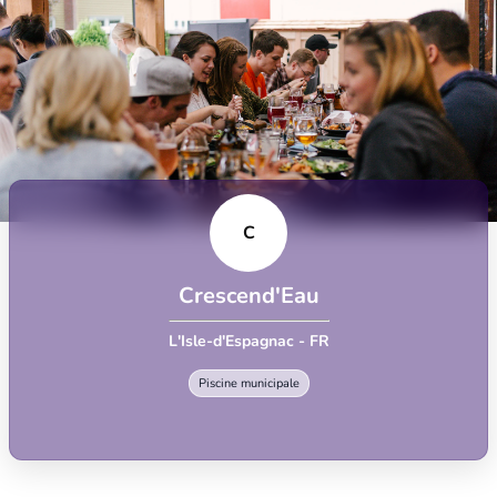
C
Crescend'Eau
L'Isle-d'Espagnac - FR
Piscine municipale