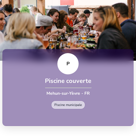
P
Piscine couverte
Mehun-sur-Yèvre - FR
Piscine municipale