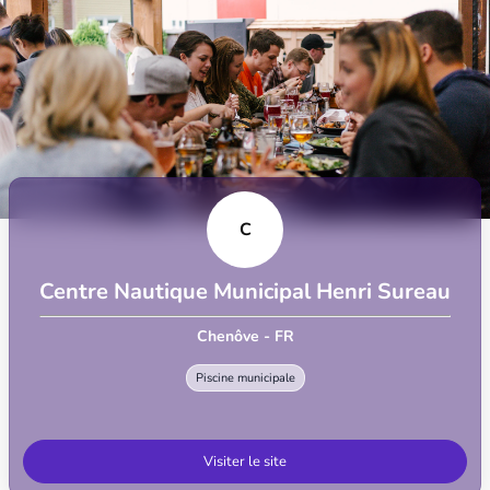
C
Centre Nautique Municipal Henri Sureau
Chenôve - FR
Piscine municipale
Visiter le site