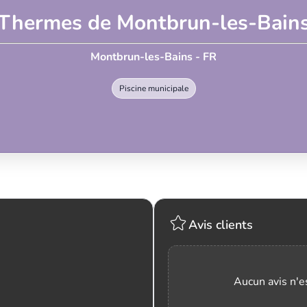
Thermes de Montbrun-les-Bain
Montbrun-les-Bains - FR
Piscine municipale
Avis clients
Aucun avis n'es