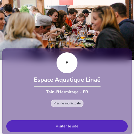
E
Espace Aquatique Linaë
Tain-l'Hermitage - FR
Piscine municipale
Visiter le site