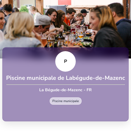
P
Piscine municipale de Labégude-de-Mazenc
La Bégude-de-Mazenc - FR
Piscine municipale