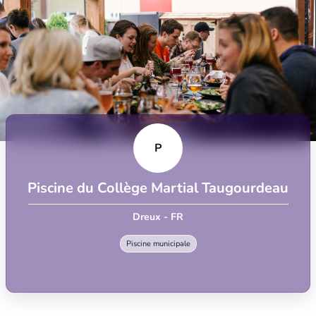
P
Piscine du Collège Martial Taugourdeau
Dreux - FR
Piscine municipale