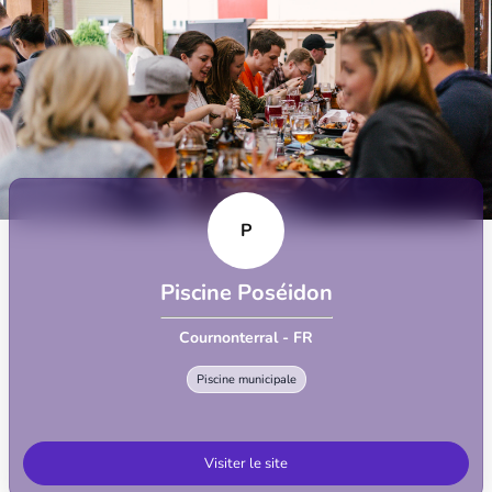
P
Piscine Poséidon
Cournonterral - FR
Piscine municipale
Visiter le site