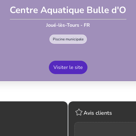
Centre Aquatique Bulle d'O
Joué-lès-Tours - FR
Piscine municipale
Visiter le site
Avis clients