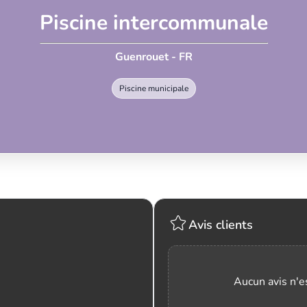
Piscine intercommunale
Guenrouet - FR
Piscine municipale
Avis clients
Aucun avis n'es