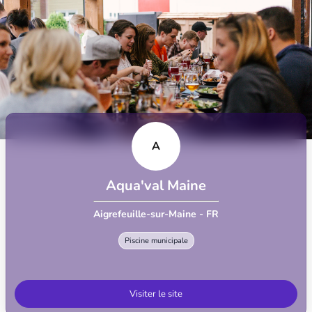
A
Aqua'val Maine
Aigrefeuille-sur-Maine - FR
Piscine municipale
Visiter le site