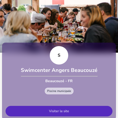
S
Swimcenter Angers Beaucouzé
Beaucouzé - FR
Piscine municipale
Visiter le site