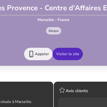
es Provence - Centre d'Affaires E
Marseille - France
Banque
Appeler
Visiter le site
Avis clients
située à Marseille.