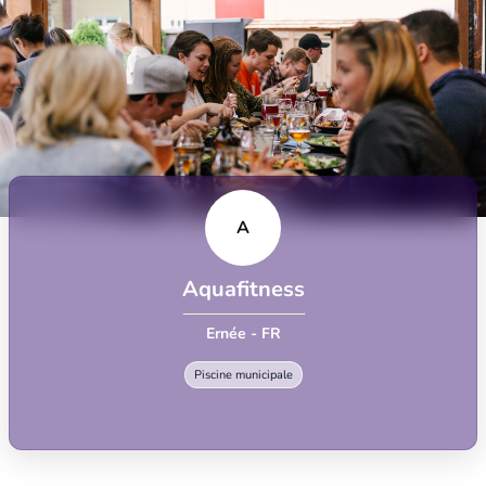
A
Aquafitness
Ernée - FR
Piscine municipale