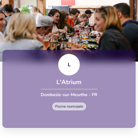
L
L'Atrium
Dombasle-sur-Meurthe - FR
Piscine municipale