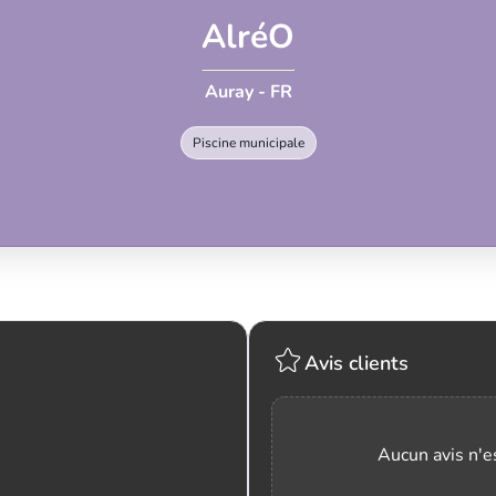
AlréO
Auray - FR
Piscine municipale
Avis clients
Aucun avis n'es