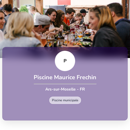
P
Piscine Maurice Frechin
Ars-sur-Moselle - FR
Piscine municipale