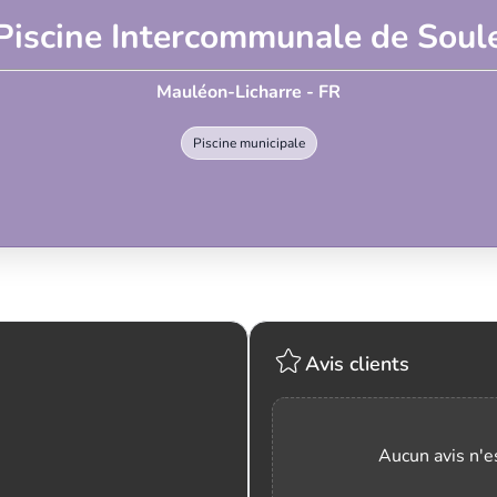
Piscine Intercommunale de Soul
Mauléon-Licharre - FR
Piscine municipale
Avis clients
Aucun avis n'es