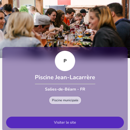
P
Piscine Jean-Lacarrère
Salies-de-Béarn - FR
Piscine municipale
Visiter le site