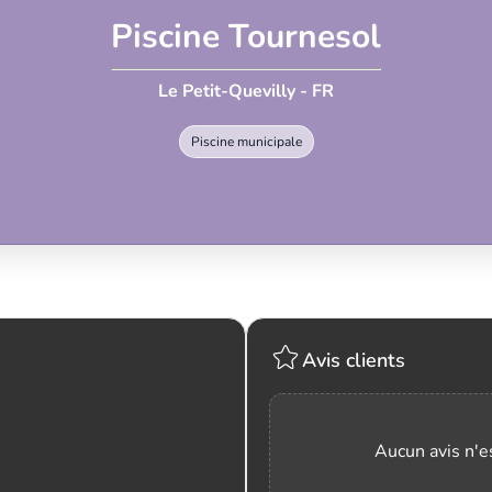
Piscine Tournesol
Le Petit-Quevilly - FR
Piscine municipale
Avis clients
Aucun avis n'es