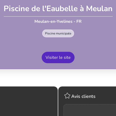
Piscine de l'Eaubelle à Meulan
Meulan-en-Yvelines - FR
Piscine municipale
Visiter le site
Avis clients