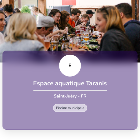
E
Espace aquatique Taranis
Saint-Juéry - FR
Piscine municipale