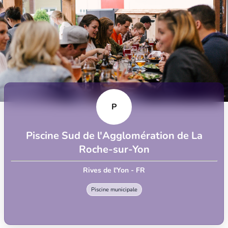
P
Piscine Sud de l'Agglomération de La
Roche-sur-Yon
Rives de l'Yon - FR
Piscine municipale