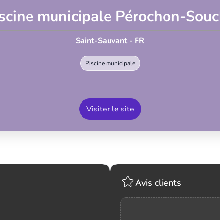
scine municipale Pérochon-Sou
Saint-Sauvant - FR
Piscine municipale
Visiter le site
Avis clients