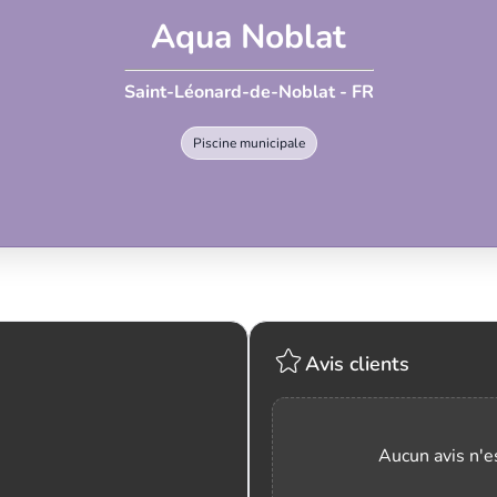
Aqua Noblat
Saint-Léonard-de-Noblat - FR
Piscine municipale
Avis clients
Aucun avis n'es