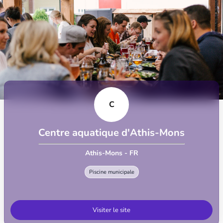
C
Centre aquatique d'Athis-Mons
Athis-Mons - FR
Piscine municipale
Visiter le site