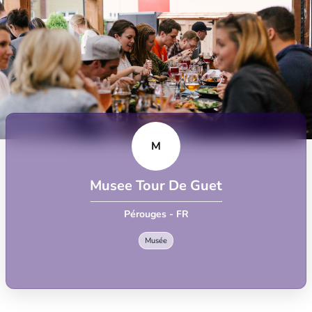
M
Musee Tour De Guet
Pérouges - FR
Musée