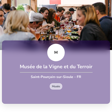
M
Musée de la Vigne et du Terroir
Saint-Pourçain-sur-Sioule - FR
Musée