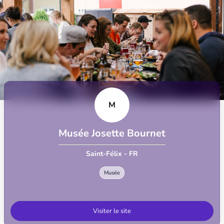
M
Musée Josette Bournet
Saint-Félix - FR
Musée
Visiter le site