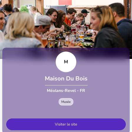
M
Maison Du Bois
Méolans-Revel - FR
Musée
Visiter le site