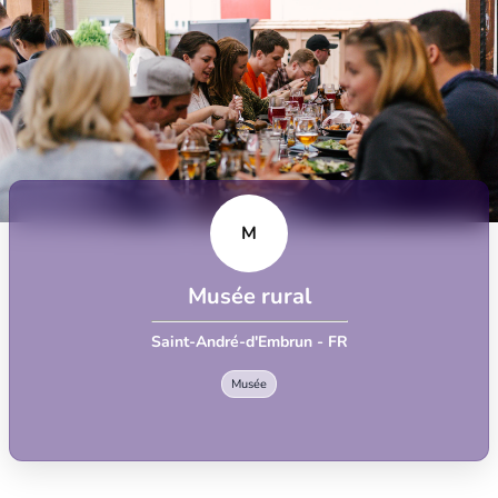
M
Musée rural
Saint-André-d'Embrun - FR
Musée