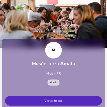
M
Musée Terra Amata
Nice - FR
Musée
Visiter le site