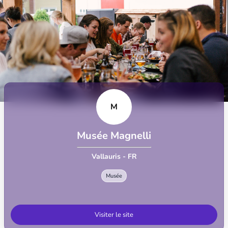
M
Musée Magnelli
Vallauris - FR
Musée
Visiter le site