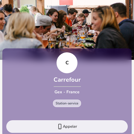
C
Carrefour
Gex - France
Station-service
Appeler