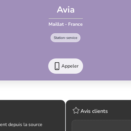
Avia
Maillat - France
Station-service
Appeler
Avis clients
ent depuis la source