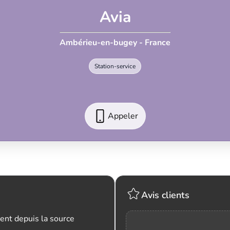
Avia
Ambérieu-en-bugey - France
Station-service
Appeler
Avis clients
ent depuis la source