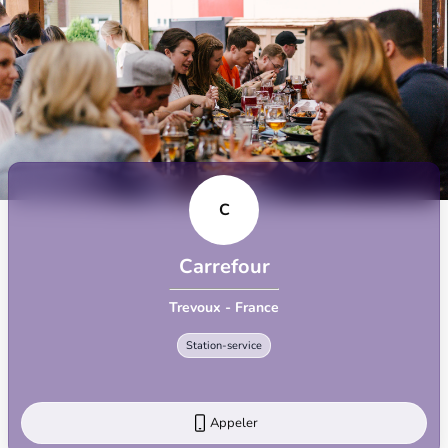
C
Carrefour
Trevoux - France
Station-service
Appeler