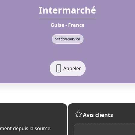
Intermarché
Guise - France
Station-service
Appeler
Avis clients
ment depuis la source