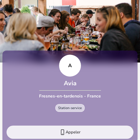
A
Avia
Fresnes-en-tardenois - France
Station-service
Appeler