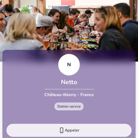
N
Netto
Château-thierry - France
Station-service
Appeler