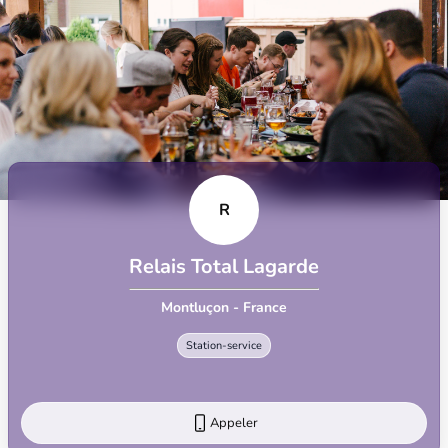
R
Relais Total Lagarde
Montluçon - France
Station-service
Appeler