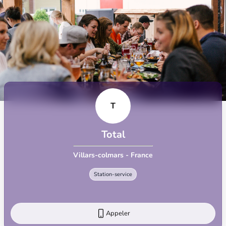
T
Total
Villars-colmars - France
Station-service
Appeler