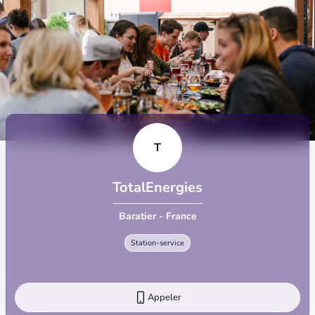
T
TotalEnergies
Baratier - France
Station-service
Appeler