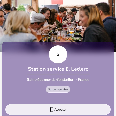
S
Station service E. Leclerc
Saint-étienne-de-fontbellon - France
Station-service
Appeler