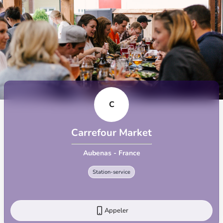
C
Carrefour Market
Aubenas - France
Station-service
Appeler